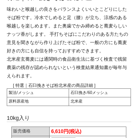
味わいと喉越しの良さをバランスよくいいとこどりにした
そば粉です。冷水でしめると足（腰）が立ち、涼感のある
喉越しを楽しめます。また奥歯でかみ締めると蕎麦らしい
ナッツ香がします。 手打ちそばにこだわりのある方たちの
意見を聞きながら作り上げたそば粉で、一般の方にも蕎麦
好きの方にも自信を持っておすすめできます。
北米産玄蕎麦には通関時の食品衛生法に基づく検査で残留
農薬の残存が認められないという検査結果通知書が毎年与
えられます。
[ 特選｜石臼挽きそば粉北米産の商品詳細 ]
製法/メッシュ
石臼挽き/60メッシュ
原料原産地
北米産
10kg入り
販売価格
6,610円(税込)