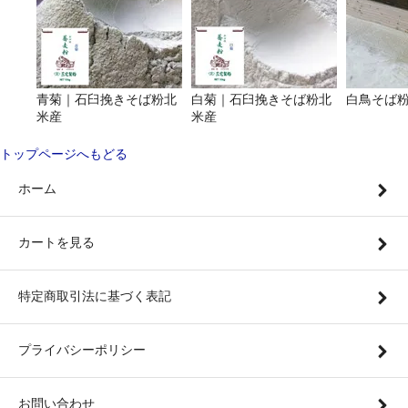
青菊｜石臼挽きそば粉北
白菊｜石臼挽きそば粉北
白鳥そば粉
米産
米産
トップページへもどる
ホーム
カートを見る
特定商取引法に基づく表記
プライバシーポリシー
お問い合わせ