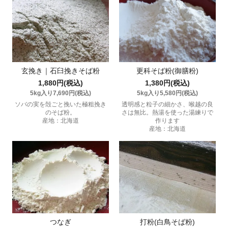
玄挽き｜石臼挽きそば粉
更科そば粉(御膳粉)
1,880円(税込)
1,380円(税込)
5kg入り7,690円(税込)
5kg入り5,580円(税込)
ソバの実を殻ごと挽いた極粗挽き
透明感と粒子の細かさ、喉越の良
のそば粉。
さは無比。熱湯を使った湯練りで
産地：北海道
作ります
産地：北海道
つなぎ
打粉(白鳥そば粉)