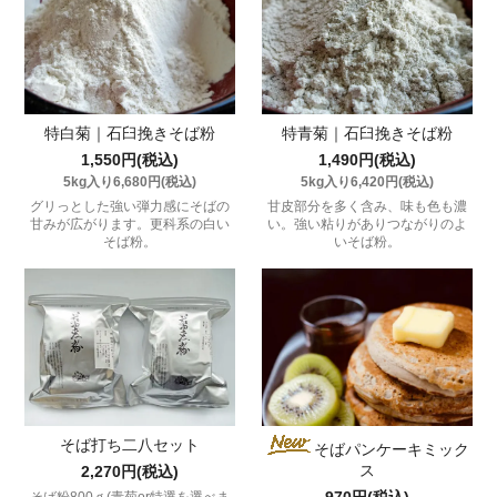
特白菊｜石臼挽きそば粉
特青菊｜石臼挽きそば粉
1,550円(税込)
1,490円(税込)
5kg入り6,680円(税込)
5kg入り6,420円(税込)
グリっとした強い弾力感にそばの
甘皮部分を多く含み、味も色も濃
甘みが広がります。更科系の白い
い。強い粘りがありつながりのよ
そば粉。
いそば粉。
そば打ち二八セット
そばパンケーキミック
ス
2,270円(税込)