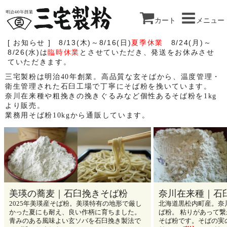
カート
メニュー
[ お知らせ ] 8/13(木)～8/16(日)
夏季休業
8/24(月)～
8/26(水)は
臨時休業
とさせていただき、発送をお休みさせ
ていただきます。
三宅製粉は明治40年創業。高品質な玄そばから、温度管理・
衛生管理された石臼工場で丁寧にそば粉を挽いています。
奈川在来種や粗挽きの挽きぐるみなど個性あるそば粉を1kg
より販売。
業務用そば粉10kgから通販しています。
美瑛の蕎麦｜石臼挽きそば粉
奈川在来種｜石
2025年美瑛産そば粉。美瑛特有の地形で厳し
北海道黒松内町産。奈
かった夏にも耐え、良い作柄に育ちました。
ば粉。 粘りがあって
青みのある風味よい玄ソバを石臼挽き製法で
そば粉です。そばの実