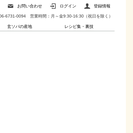
お問い合わせ
ログイン
登録情報
-6731-0094
営業時間：月～金9:30-16:30（祝日を除く）
玄ソバの産地
レシピ集・裏技
北米（ワシントン州）
北海道上川町
北海道美瑛町
そば粉を使った料理のレシピ集
そばに合うおかずのレシピ集
そば打ちのコツ・裏技集