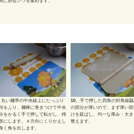
央に折込シワを集めます。
、
丸い麺帯の中央線上にたっぷり
10、
手で押した四角の対角線
以
粉をふり、麺棒に巻きつけて中央
の部分が厚いので、まず厚い部
分をかるく手で押して転がし、楕
けを延ばし、均一な厚み・大き
形にします。４方向にくりかえし
整えます。
角く角を出します。