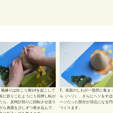
、
菊練りは向こう側1/4を起こして
7、
表面のしわが一箇所に集ま
前に折りこむように１回押し転が
ら（ヘソ）、さらにヘソをすぼ
たら、反時計回りに回転させ送り
ヘソだった部分が頂点になる円
がら表面を少しずつ巻き込んで、
つくります。