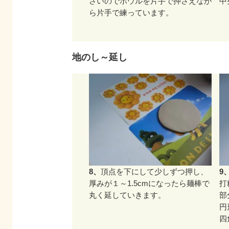
さいのでボウルを片手で押さえなが
中
ら片手で練っています。
地のし～延し
8、
頂点を下にして少しずつ押し、
9
厚みが１～1.5cmになったら麺棒で
打
丸く延していきます。
部
円
四