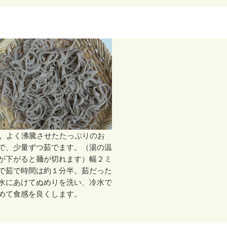
4、
よく沸騰させたたっぷりのお
で、少量ずつ茹でます。（湯の温
が下がると麺が切れます）幅２ミ
で茹で時間は約１分半。茹だった
水にあけてぬめりを洗い、冷水で
めて食感を良くします。