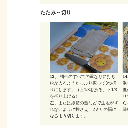
たたみ～切り
13、
麺帯のすべての重なりに打ち
1
粉が入るようたっぷり振って3つ折
湯
りにします。（上1/3を折る、下1/3
度
を折り上げる）
リ
左手または紙箱の蓋などで生地がず
ら
れないように押さえ、2ミリの幅に
締
なるよう切ります。