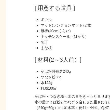
[ 用意する道具 ]
ボウル
マット(ランチョンマット)２枚
麺棒(40cmくらい)
キッチンスケール（はかり）
包丁
まな板
[ 材料(2～3人前）]
そば粉特特選240g
つなぎ粉60g
水144g
打粉100g
そば粉・つなぎ粉・水の量をきっちり量りま
水の量はそば粉とつなぎを合わせた重さにそ
（240g+60g）×（加水率：夏41～44％、冬4